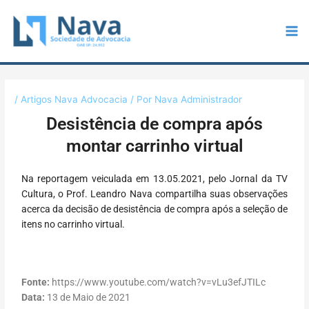
Ir
Post
Mai
para
navigation
Me
o
conteúdo
/
Artigos Nava Advocacia
/ Por
Nava Administrador
Desistência de compra após
montar carrinho virtual
Na reportagem veiculada em 13.05.2021, pelo Jornal da TV
Cultura, o Prof. Leandro Nava compartilha suas observações
acerca da decisão de desistência de compra após a seleção de
itens no carrinho virtual.
Fonte:
https://www.youtube.com/watch?v=vLu3efJTILc
Data:
13 de Maio de 2021